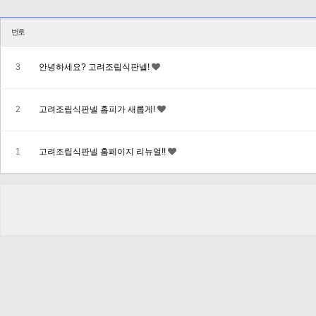
번호
3
안녕하세요? 고려조립식판넬!
2
고려조립식판넬 홈피가 새롭게!
1
고려조립식판넬 홈페이지 리뉴얼!!