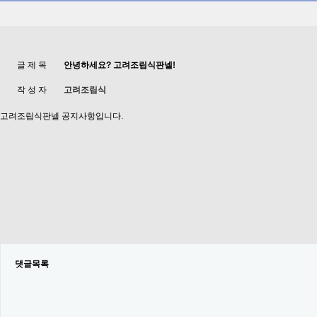
글 제 목
안녕하세요? 고려조립식판넬!
작 성 자
고려조립식
고려조립식판넬 공지사항입니다.
댓글목록