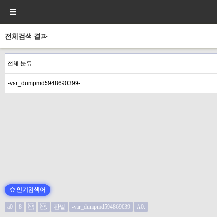
전체검색 결과
인기검색어
a0
8

.
판넬
-var_dumpmd594869039
A0.