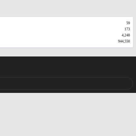
59
173
4,248
944,550