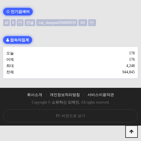
인기검색어
a0
8

판넬
-var_dumpmd594869039
A0.
.
접속자집계
오늘
178
어제
176
최대
4,248
전체
944,845
회사소개
개인정보처리방침
서비스이용약관
Copyright ©
소유하신 도메인.
All rights reserved.
PC 버전으로 보기