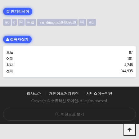
인기검색어
A0
8

판넬
-var_dumpmd594869039
.
A0.
접속자집계
오늘
87
어제
181
최대
4,248
전체
944,935
회사소개
개인정보처리방침
서비스이용약관
Copyright ©
소유하신 도메인.
All rights reserved.
PC 버전으로 보기