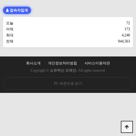
접속자집계
오늘
72
어제
173
최대
4,248
전체
944,563
회사소개
개인정보처리방침
서비스이용약관
Copyright ©
소유하신 도메인.
All rights reserved.
PC 버전으로 보기