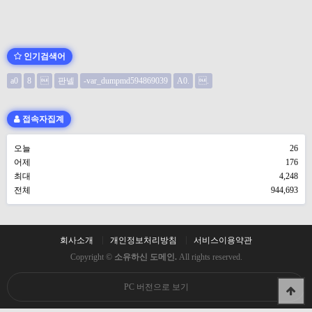
인기검색어
a0
8

판넬
-var_dumpmd594869039
A0.
.
접속자집계
오늘
26
어제
176
최대
4,248
전체
944,693
회사소개
개인정보처리방침
서비스이용약관
Copyright ©
소유하신 도메인.
All rights reserved.
PC 버전으로 보기